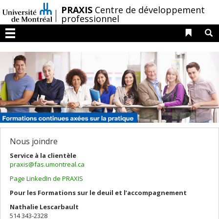
Passer
/
PRAXIS
Centre de développement
au
professionnel
contenu
Liens 
R
Menu
Nous joindre
Service à la clientèle
praxis@fas.umontreal.ca
Page LinkedIn de PRAXIS
Pour les Formations sur le deuil et l’accompagnement
Nathalie Lescarbault
514 343-2328